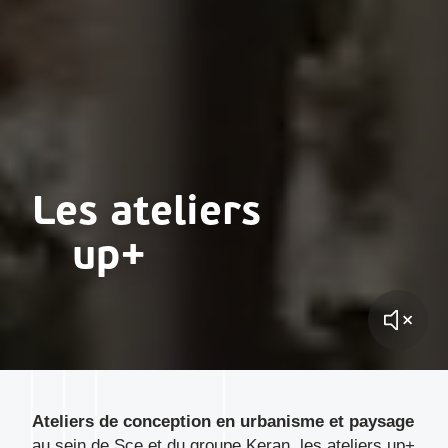
Les ateliers
__
up+
Ateliers de conception en urbanisme et paysage
au sein de Sce et du groupe Keran, les ateliers up+