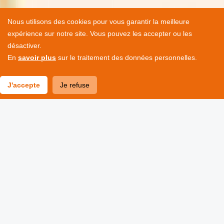
Nous utilisons des cookies pour vous garantir la meilleure
expérience sur notre site. Vous pouvez les accepter ou les
désactiver.
En
savoir plus
sur le traitement des données personnelles.
J'accepte
Je refuse
Accompagner la
transformation des territoires
dans une logique ZAN
La richesse de notre intervention se nourrit de l’imbrication
des échelles, du grand territoire à l’espace public, des
politiques publiques à l’animation des centralités. Notre
approche traverse les différentes étapes de la fabrique des